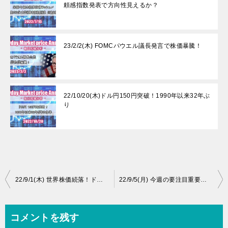
頼感指数発表で方向性見えるか？
23/2/2(木) FOMCパウエル議長発言で株価暴騰！
22/10/20(木)ドル円150円突破！1990年以来32年ぶ
り
投
22/9/1(木) 世界株価続落！ドル円レジスタンス138.830円を突破！天然ガスはサポート$8.930で反発も一時的。
22/9/5(月) 今週の要注目重要経済指標！今日は米国市場はお休み(レイバー・デー)
稿
ナ
コメントを残す
ビ