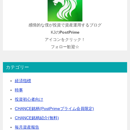
感情的な僕が投資で資産運用するブログ
KJの
PostPrime
アイコンをクリック！
フォロー歓迎☆
カテゴリー
経済指標
時事
投資初心者向け
CHANCE銘柄(PostPrimeプライム会員限定)
CHANCE銘柄紹介(無料)
毎月資産報告