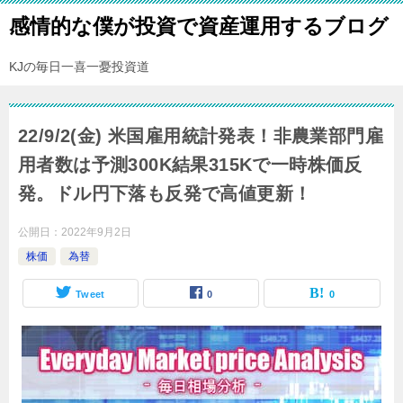
感情的な僕が投資で資産運用するブログ
KJの毎日一喜一憂投資道
22/9/2(金) 米国雇用統計発表！非農業部門雇
用者数は予測300K結果315Kで一時株価反
発。ドル円下落も反発で高値更新！
公開日：
2022年9月2日
株価
為替
Tweet
0
0