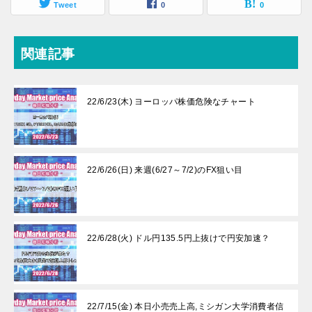
Tweet
0
0
関連記事
22/6/23(木) ヨーロッパ株価危険なチャート
22/6/26(日) 来週(6/27～7/2)のFX狙い目
22/6/28(火) ドル円135.5円上抜けで円安加速？
22/7/15(金) 本日小売売上高,ミシガン大学消費者信