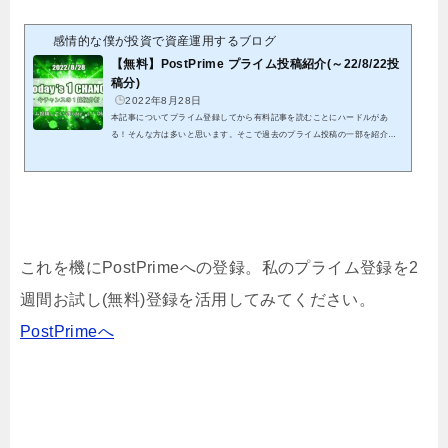
感情的な僕が投資で資産運用するブログ
【無料】PostPrime プライム投稿紹介(～22/8/22投
稿分)
2022年8月28日
本記事についてプライム登録してから有料記事を読むことにハードルがあ
る！そんな方は多いと思います。そこで過去のプライム投稿の一部を紹介致
します。これを機会にプライム投稿のご検討頂けると幸いです。クリックでP
ostPrimeへ初投稿から8/22投稿分までの全ての結果となります。※紹介する
記事は既に分析終了分となる為、これを参考に今からエントリーは出来ませ
ん。※有料投稿分に関しても既に分析終了分となることから、無料公開して
います パスワードを記載していますので、そちらをリンク先にて入力して
頂くことで閲覧可能です私...
これを機にPostPrimeへの登録。私のプライム登録を2
週間お試し(無料)登録を活用してみてください。
PostPrimeへ