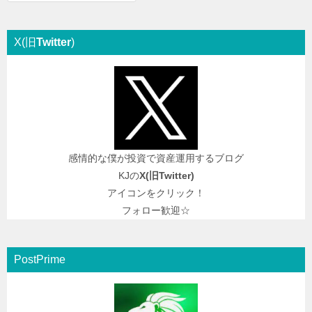
X(旧
Twitter
)
感情的な僕が投資で資産運用するブログ
KJの
X(旧
Twitter
)
アイコンをクリック！
フォロー歓迎☆
PostPrime