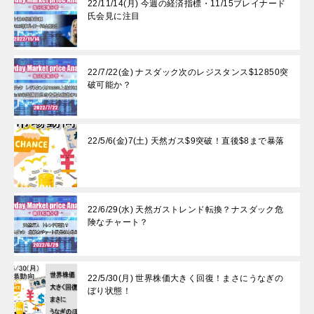
22/11/14(月) 今週の経済指標・11/15ブレイナード
氏会見に注目
22/7/22(金) ナスダック次のレジスタンス$12850突
破可能か？
22/5/6(金)7(土) 天然ガス$9突破！直後$8まで暴落
22/6/29(水) 天然ガストレンド転換？ナスダック危
険なチャート？
22/5/30(月) 世界株価大きく回復！まさにうなぎの
ぼり状態！