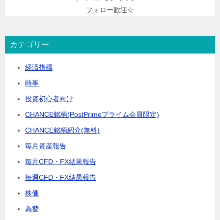
フォロー歓迎☆
カテゴリー
経済指標
時事
投資初心者向け
CHANCE銘柄(PostPrimeプライム会員限定)
CHANCE銘柄紹介(無料)
毎月資産報告
毎月CFD・FX結果報告
毎週CFD・FX結果報告
株価
為替