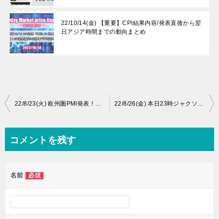
22/10/14(金) 【重要】CPI結果内容/発表直後から翌
日アジア時間までの動向まとめ
投
22/8/23(火) 欧州圏PMI発表！おおよそ予測値通りの結果から
22/8/26(金) 本日23時ジャクソンホールでパウエルFRB議長講演。現状の利上げペース示唆であれば株価は上昇か？
稿
ナ
コメントを残す
ビ
ゲ
名前
必須
ー
シ
ョ