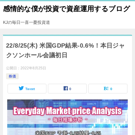
感情的な僕が投資で資産運用するブログ
KJの毎日一喜一憂投資道
22/8/25(木) 米国GDP結果-0.6%！本日ジャ
クソンホール会議初日
公開日：
2022年8月25日
株価
Tweet
0
0