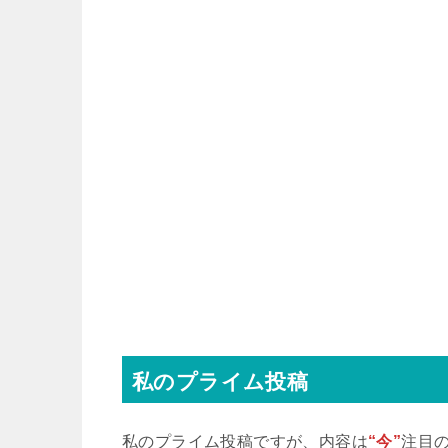
ントリーは出来ません。※有料投稿分
ことから、無料公開しています パス
ちらをリンク先にて入力して頂くことで閲
私のプライム投稿
私のプライム投稿ですが、内容は
“今”
注目