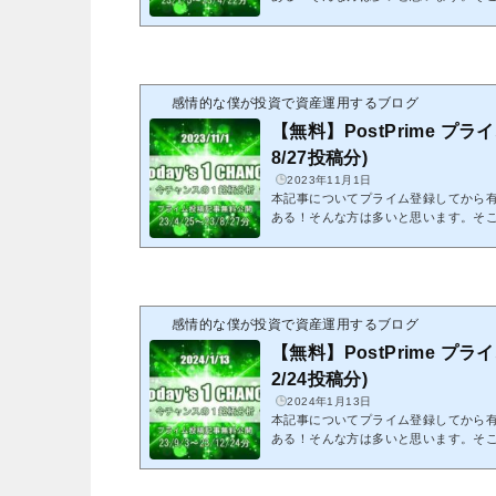
紹介致します。これを機会にプライム
クリックでPostPrimeへ23/1/5～2
ます。※紹介する記事は既に分析終了
エントリーは出来ません。※有料投稿
ることから、無料公開しています パ
感情的な僕が投資で資産運用するブログ
そちらをリンク先にて入力して頂くことで
【無料】PostPrime プライ
8/27投稿分)
2023年11月1日
本記事についてプライム登録してから
ある！そんな方は多いと思います。そ
紹介致します。これを機会にプライム
クリックでPostPrimeへ23/4/25～2
ます。※紹介する記事は既に分析終了
エントリーは出来ません。※有料投稿
ることから、無料公開しています パ
感情的な僕が投資で資産運用するブログ
そちらをリンク先にて入力して頂くことで
【無料】PostPrime プライ
2/24投稿分)
2024年1月13日
本記事についてプライム登録してから
ある！そんな方は多いと思います。そ
紹介致します。これを機会にプライム
クリックでPostPrimeへ23/9/3～1
す。※紹介する記事は既に分析終了分