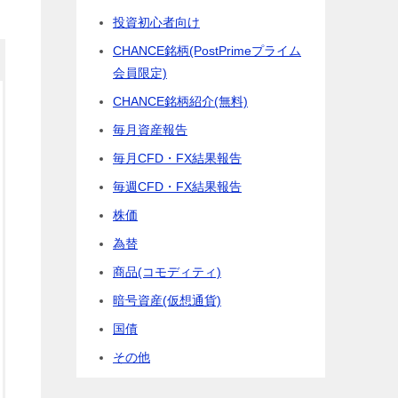
投資初心者向け
CHANCE銘柄(PostPrimeプライム
会員限定)
CHANCE銘柄紹介(無料)
毎月資産報告
毎月CFD・FX結果報告
毎週CFD・FX結果報告
株価
為替
商品(コモディティ)
暗号資産(仮想通貨)
国債
その他