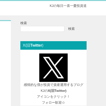
KJの毎日一喜一憂投資道
検索
検索
X(旧
Twitter
)
感情的な僕が投資で資産運用するブログ
KJの
X(旧
Twitter
)
アイコンをクリック！
フォロー歓迎☆