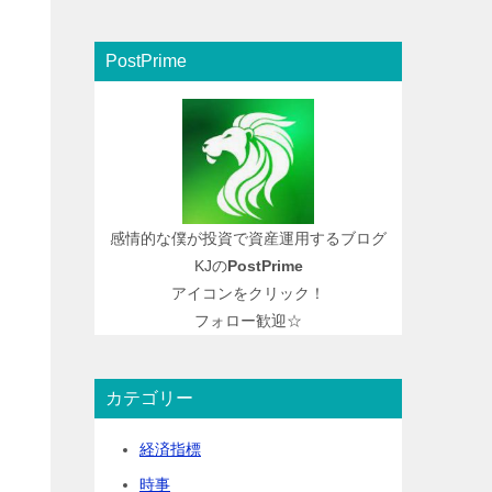
PostPrime
感情的な僕が投資で資産運用するブログ
KJの
PostPrime
アイコンをクリック！
フォロー歓迎☆
カテゴリー
経済指標
時事