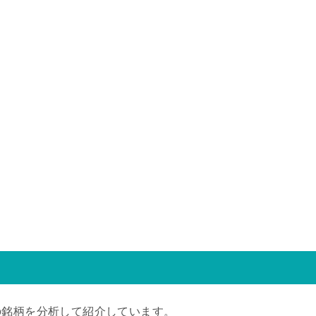
に関しても既に分析終了分となる
ワードを記載していますので、そ
覧可能です初...
の銘柄を分析して紹介しています。