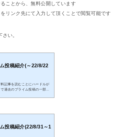
なることから、無料公開しています
をリンク先にて入力して頂くことで閲覧可能です
覧下さい。
ム投稿紹介(～22/8/22
有料記事を読むことにハードルが
こで過去のプライム投稿の一部を
投稿のご検討頂けると幸いです。
/22投稿分までの全ての結果となり
分となる為、これを参考に今から
分に関しても既に分析終了分とな
スワードを記載していますので、
閲覧可能です私...
ム投稿紹介(22/8/31～1