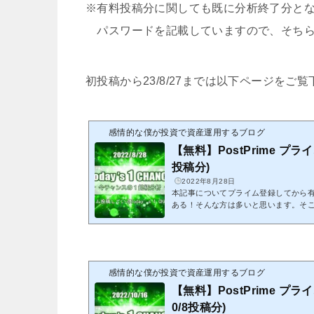
※有料投稿分に関しても既に分析終了分と
パスワードを記載していますので、そちら
初投稿から23/8/27までは以下ページをご
感情的な僕が投資で資産運用するブログ
【無料】PostPrime プライ
投稿分)
2022年8月28日
本記事についてプライム登録してから
ある！そんな方は多いと思います。そ
紹介致します。これを機会にプライム
クリックでPostPrimeへ初投稿から8
ます。※紹介する記事は既に分析終了
エントリーは出来ません。※有料投稿
ることから、無料公開しています パ
感情的な僕が投資で資産運用するブログ
そちらをリンク先にて入力して頂くことで
【無料】PostPrime プライ
0/8投稿分)