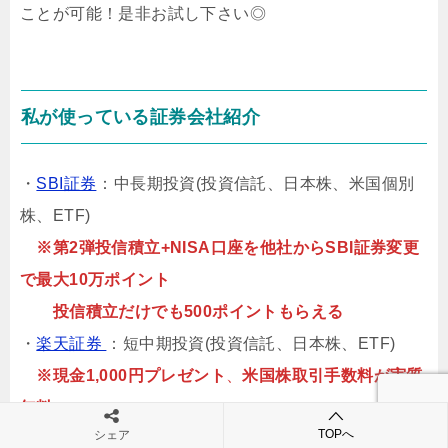
ことが可能！是非お試し下さい◎
私が使っている証券会社紹介
・
SBI証券
：中長期投資(投資信託、日本株、米国個別
株、ETF)
※第2弾投信積立+NISA口座を他社からSBI証券変更
で最大10万ポイント
投信積立だけでも500ポイントもらえる
・
楽天証券
：短中期投資(投資信託、日本株、ETF)
※現金1,000円プレゼント
、
米国株取引手数料が実質
無料
TOPへ
シェア
・
マネックス証券
：長期投資(投資信託)