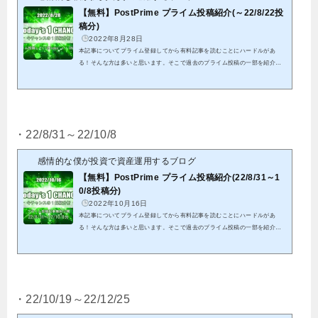
【無料】PostPrime プライム投稿紹介(～22/8/22投
稿分)
2022年8月28日
本記事についてプライム登録してから有料記事を読むことにハードルがあ
る！そんな方は多いと思います。そこで過去のプライム投稿の一部を紹介致
します。これを機会にプライム投稿のご検討頂けると幸いです。クリックでP
ostPrimeへ初投稿から8/22投稿分までの全ての結果となります。※紹介する
記事は既に分析終了分となる為、これを参考に今からエントリーは出来ませ
ん。※有料投稿分に関しても既に分析終了分となることから、無料公開して
います パスワードを記載していますので、そちらをリンク先にて入力して
・22/8/31～22/10/8
頂くことで閲覧可能です私...
感情的な僕が投資で資産運用するブログ
【無料】PostPrime プライム投稿紹介(22/8/31～1
0/8投稿分)
2022年10月16日
本記事についてプライム登録してから有料記事を読むことにハードルがあ
る！そんな方は多いと思います。そこで過去のプライム投稿の一部を紹介致
します。これを機会にプライム投稿のご検討頂けると幸いです。クリックでP
ostPrimeへ22/8/31から22/10/8投稿分までの全ての結果となります。※紹介す
る記事は既に分析終了分となる為、これを参考に今からエントリーは出来ま
せん。※有料投稿分に関しても既に分析終了分となることから、無料公開し
ています パスワードを記載していますので、そちらをリンク先にて入力し
・22/10/19～22/12/25
て頂くことで閲覧可能で...