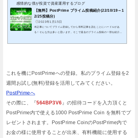
感情的な僕が投資で資産運用するブログ
【無料】PostPrime プライム投稿紹介(22/10/19～1
2/25投稿分)
2023年1月15日
本記事についてプライム登録してから有料記事を読むことにハードルがあ
る！そんな方は多いと思います。そこで過去のプライム投稿の一部を紹介致
します。これを機会にプライム投稿のご検討頂けると幸いです。クリックでP
ostPrimeへ22/10/19から22/12/28投稿分までの全ての結果となります。※紹介
する記事は既に分析終了分となる為、これを参考に今からエントリーは出来
ません。※有料投稿分に関しても既に分析終了分となることから、無料公開
しています パスワードを記載していますので、そちらをリンク先にて入力
して頂くことで閲覧可能...
これを機にPostPrimeへの登録。私のプライム登録を2
週間お試し(無料)登録を活用してみてください。
PostPrimeへ
その際に、『
564BP3V6
』の招待コードを入力頂くと
PostPrime内で使える1000 PostPrime Coin を無料でプ
レゼントされます。PostPrime CoinのPostPrime内で
お金の様に使用することが出来、有料機能に使用する