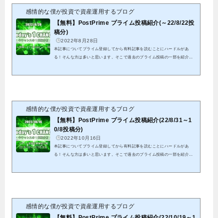
感情的な僕が投資で資産運用するブログ
【無料】PostPrime プライム投稿紹介(～22/8/22投
稿分)
2022年8月28日
本記事についてプライム登録してから有料記事を読むことにハードルがあ
る！そんな方は多いと思います。そこで過去のプライム投稿の一部を紹介致
します。これを機会にプライム投稿のご検討頂けると幸いです。クリックでP
ostPrimeへ初投稿から8/22投稿分までの全ての結果となります。※紹介する
記事は既に分析終了分となる為、これを参考に今からエントリーは出来ませ
ん。※有料投稿分に関しても既に分析終了分となることから、無料公開して
います パスワードを記載していますので、そちらをリンク先にて入力して
頂くことで閲覧可能です私...
感情的な僕が投資で資産運用するブログ
【無料】PostPrime プライム投稿紹介(22/8/31～1
0/8投稿分)
2022年10月16日
本記事についてプライム登録してから有料記事を読むことにハードルがあ
る！そんな方は多いと思います。そこで過去のプライム投稿の一部を紹介致
します。これを機会にプライム投稿のご検討頂けると幸いです。クリックでP
ostPrimeへ22/8/31から22/10/8投稿分までの全ての結果となります。※紹介す
る記事は既に分析終了分となる為、これを参考に今からエントリーは出来ま
せん。※有料投稿分に関しても既に分析終了分となることから、無料公開し
ています パスワードを記載していますので、そちらをリンク先にて入力し
て頂くことで閲覧可能で...
感情的な僕が投資で資産運用するブログ
【無料】PostPrime プライム投稿紹介(22/10/19～1