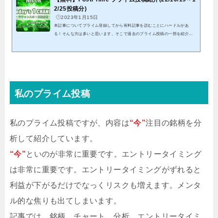
2/25投稿分)
2023年1月15日
本記事についてプライム登録してから有料記事を読むことにハードルがあ
る！そんな方は多いと思います。そこで過去のプライム投稿の一部を紹介致
します。これを機会にプライム投稿のご検討頂けると幸いです。クリックでP
ostPrimeへ22/10/19から22/12/28投稿分までの全ての結果となります。※紹介
する記事は既に分析終了分となる為、これを参考に今からエントリーは出来
ません。※有料投稿分に関しても既に分析終了分となることから、無料公開
しています パスワードを記載していますので、そちらをリンク先にて入力
して頂くことで閲覧可能...
私のプライム投稿
私のプライム投稿ですが、内容は
“今”
注目の銘柄を分
析して紹介しています。
“今”
といのが非常に重要です。エントリータイミング
は非常に重要です。エントリータイミングがずれると
利益が下がるだけでなっくリスクも増えます。メンタ
ル的な焦りも出てしまいます。
記事では、銘柄、チャート、分析、エントリータイミ