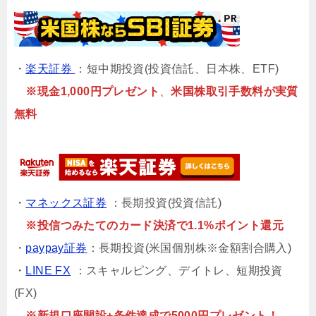
・
楽天証券
：短中期投資(投資信託、日本株、ETF)
※現金1,000円プレゼント
、
米国株取引手数料が実質
無料
・
マネックス証券
：長期投資(投資信託)
※投信つみたてのカード決済で1.1%ポイント還元
・
paypay証券
：長期投資(米国個別株※金額割合購入)
・
LINE FX
：スキャルピング、デイトレ、短期投資
(FX)
※新規口座開設+条件達成で5000円プレゼント！