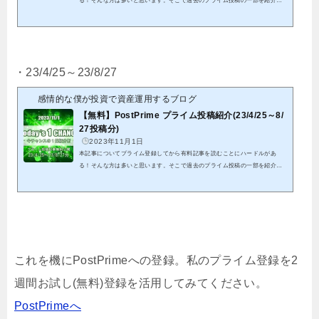
る！そんな方は多いと思います。そこで過去のプライム投稿の一部を紹介致
します。これを機会にプライム投稿のご検討頂けると幸いです。クリックでP
ostPrimeへ23/1/5～23/4/22投稿分までの全ての結果となります。※紹介する
記事は既に分析終了分となる為、これを参考に今からエントリーは出来ませ
ん。※有料投稿分に関しても既に分析終了分となることから、無料公開して
います パスワードを記載していますので、そちらをリンク先にて入力して
・23/4/25～23/8/27
頂くことで閲覧可能です...
感情的な僕が投資で資産運用するブログ
【無料】PostPrime プライム投稿紹介(23/4/25～8/
27投稿分)
2023年11月1日
本記事についてプライム登録してから有料記事を読むことにハードルがあ
る！そんな方は多いと思います。そこで過去のプライム投稿の一部を紹介致
します。これを機会にプライム投稿のご検討頂けると幸いです。クリックでP
ostPrimeへ23/4/25～23/8/27投稿分までの全ての結果となります。※紹介する
記事は既に分析終了分となる為、これを参考に今からエントリーは出来ませ
ん。※有料投稿分に関しても既に分析終了分となることから、無料公開して
います パスワードを記載していますので、そちらをリンク先にて入力して
頂くことで閲覧可能です...
これを機にPostPrimeへの登録。私のプライム登録を2
週間お試し(無料)登録を活用してみてください。
PostPrimeへ