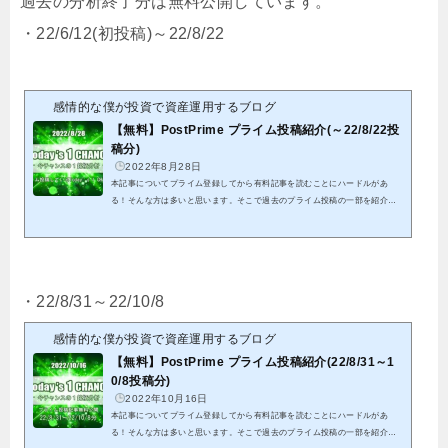
過去の分析終了分は無料公開しています。
・22/6/12(初投稿)～22/8/22
感情的な僕が投資で資産運用するブログ
【無料】PostPrime プライム投稿紹介(～22/8/22投
稿分)
2022年8月28日
本記事についてプライム登録してから有料記事を読むことにハードルがあ
る！そんな方は多いと思います。そこで過去のプライム投稿の一部を紹介致
します。これを機会にプライム投稿のご検討頂けると幸いです。クリックでP
ostPrimeへ初投稿から8/22投稿分までの全ての結果となります。※紹介する
記事は既に分析終了分となる為、これを参考に今からエントリーは出来ませ
ん。※有料投稿分に関しても既に分析終了分となることから、無料公開して
います パスワードを記載していますので、そちらをリンク先にて入力して
・22/8/31～22/10/8
頂くことで閲覧可能です私...
感情的な僕が投資で資産運用するブログ
【無料】PostPrime プライム投稿紹介(22/8/31～1
0/8投稿分)
2022年10月16日
本記事についてプライム登録してから有料記事を読むことにハードルがあ
る！そんな方は多いと思います。そこで過去のプライム投稿の一部を紹介致