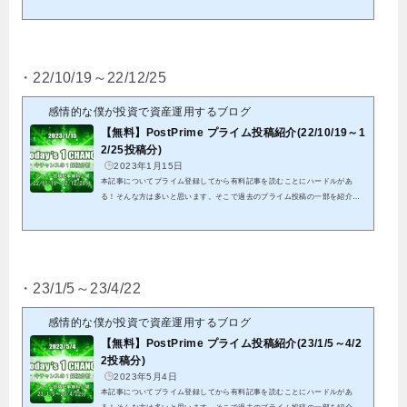
します。これを機会にプライム投稿のご検討頂けると幸いです。クリックでP
ostPrimeへ22/8/31から22/10/8投稿分までの全ての結果となります。※紹介す
る記事は既に分析終了分となる為、これを参考に今からエントリーは出来ま
せん。※有料投稿分に関しても既に分析終了分となることから、無料公開し
ています パスワードを記載していますので、そちらをリンク先にて入力し
・22/10/19～22/12/25
て頂くことで閲覧可能で...
感情的な僕が投資で資産運用するブログ
【無料】PostPrime プライム投稿紹介(22/10/19～1
2/25投稿分)
2023年1月15日
本記事についてプライム登録してから有料記事を読むことにハードルがあ
る！そんな方は多いと思います。そこで過去のプライム投稿の一部を紹介致
します。これを機会にプライム投稿のご検討頂けると幸いです。クリックでP
ostPrimeへ22/10/19から22/12/28投稿分までの全ての結果となります。※紹介
する記事は既に分析終了分となる為、これを参考に今からエントリーは出来
ません。※有料投稿分に関しても既に分析終了分となることから、無料公開
しています パスワードを記載していますので、そちらをリンク先にて入力
・23/1/5～23/4/22
して頂くことで閲覧可能...
感情的な僕が投資で資産運用するブログ
【無料】PostPrime プライム投稿紹介(23/1/5～4/2
2投稿分)
2023年5月4日
本記事についてプライム登録してから有料記事を読むことにハードルがあ