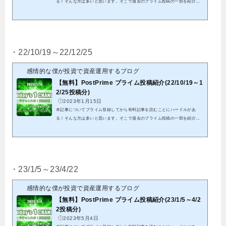
る！そんな方は多いと思います。そこで過去のプライム投稿の一部を紹介致
します。これを機会にプライム投稿のご検討頂けると幸いです。クリックでP
ostPrimeへ22/8/31から22/10/8投稿分までの全ての結果となります。※紹介す
る記事は既に分析終了分となる為、これを参考に今からエントリーは出来ま
せん。※有料投稿分に関しても既に分析終了分となることから、無料公開し
ています パスワードを記載していますので、そちらをリンク先にて入力し
・22/10/19～22/12/25
て頂くことで閲覧可能で...
感情的な僕が投資で資産運用するブログ
【無料】PostPrime プライム投稿紹介(22/10/19～1
2/25投稿分)
2023年1月15日
本記事についてプライム登録してから有料記事を読むことにハードルがあ
る！そんな方は多いと思います。そこで過去のプライム投稿の一部を紹介致
します。これを機会にプライム投稿のご検討頂けると幸いです。クリックでP
ostPrimeへ22/10/19から22/12/28投稿分までの全ての結果となります。※紹介
する記事は既に分析終了分となる為、これを参考に今からエントリーは出来
ません。※有料投稿分に関しても既に分析終了分となることから、無料公開
しています パスワードを記載していますので、そちらをリンク先にて入力
・23/1/5～23/4/22
して頂くことで閲覧可能...
感情的な僕が投資で資産運用するブログ
【無料】PostPrime プライム投稿紹介(23/1/5～4/2
2投稿分)
2023年5月4日