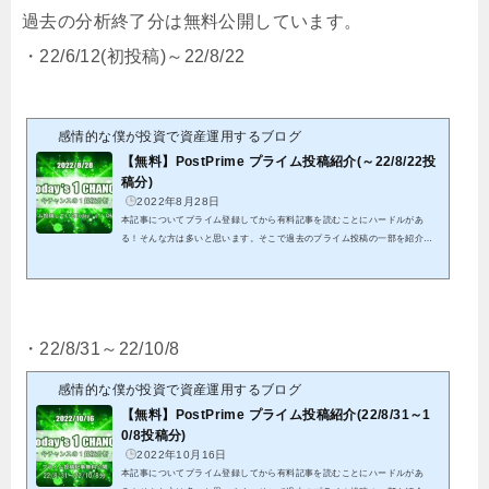
過去の分析終了分は無料公開しています。
・22/6/12(初投稿)～22/8/22
感情的な僕が投資で資産運用するブログ
【無料】PostPrime プライム投稿紹介(～22/8/22投
稿分)
2022年8月28日
本記事についてプライム登録してから有料記事を読むことにハードルがあ
る！そんな方は多いと思います。そこで過去のプライム投稿の一部を紹介致
します。これを機会にプライム投稿のご検討頂けると幸いです。クリックでP
ostPrimeへ初投稿から8/22投稿分までの全ての結果となります。※紹介する
記事は既に分析終了分となる為、これを参考に今からエントリーは出来ませ
ん。※有料投稿分に関しても既に分析終了分となることから、無料公開して
います パスワードを記載していますので、そちらをリンク先にて入力して
・22/8/31～22/10/8
頂くことで閲覧可能です私...
感情的な僕が投資で資産運用するブログ
【無料】PostPrime プライム投稿紹介(22/8/31～1
0/8投稿分)
2022年10月16日
本記事についてプライム登録してから有料記事を読むことにハードルがあ