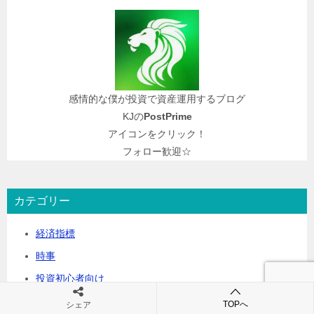
感情的な僕が投資で資産運用するブログ
KJの
PostPrime
アイコンをクリック！
フォロー歓迎☆
カテゴリー
経済指標
時事
投資初心者向け
CHANCE銘柄(PostPrimeプライム会員限定)
TOPへ
シェア