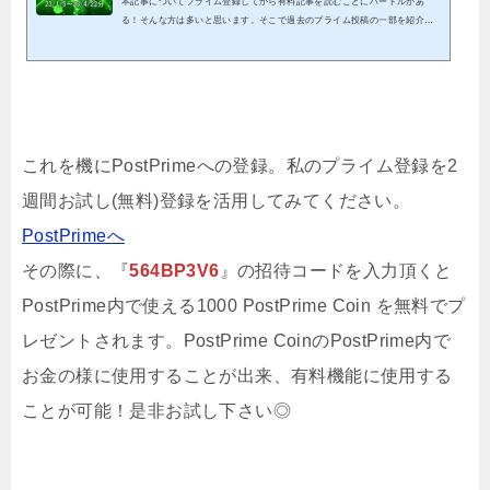
本記事についてプライム登録してから有料記事を読むことにハードルがあ
る！そんな方は多いと思います。そこで過去のプライム投稿の一部を紹介致
します。これを機会にプライム投稿のご検討頂けると幸いです。クリックでP
ostPrimeへ23/1/5～23/4/22投稿分までの全ての結果となります。※紹介する
記事は既に分析終了分となる為、これを参考に今からエントリーは出来ませ
ん。※有料投稿分に関しても既に分析終了分となることから、無料公開して
います パスワードを記載していますので、そちらをリンク先にて入力して
頂くことで閲覧可能です...
これを機にPostPrimeへの登録。私のプライム登録を2
週間お試し(無料)登録を活用してみてください。
PostPrimeへ
その際に、『
564BP3V6
』の招待コードを入力頂くと
PostPrime内で使える1000 PostPrime Coin を無料でプ
レゼントされます。PostPrime CoinのPostPrime内で
お金の様に使用することが出来、有料機能に使用する
ことが可能！是非お試し下さい◎