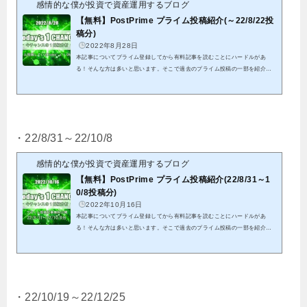
感情的な僕が投資で資産運用するブログ
【無料】PostPrime プライム投稿紹介(～22/8/22投
稿分)
2022年8月28日
本記事についてプライム登録してから有料記事を読むことにハードルがあ
る！そんな方は多いと思います。そこで過去のプライム投稿の一部を紹介致
します。これを機会にプライム投稿のご検討頂けると幸いです。クリックでP
ostPrimeへ初投稿から8/22投稿分までの全ての結果となります。※紹介する
記事は既に分析終了分となる為、これを参考に今からエントリーは出来ませ
ん。※有料投稿分に関しても既に分析終了分となることから、無料公開して
います パスワードを記載していますので、そちらをリンク先にて入力して
・22/8/31～22/10/8
頂くことで閲覧可能です私...
感情的な僕が投資で資産運用するブログ
【無料】PostPrime プライム投稿紹介(22/8/31～1
0/8投稿分)
2022年10月16日
本記事についてプライム登録してから有料記事を読むことにハードルがあ
る！そんな方は多いと思います。そこで過去のプライム投稿の一部を紹介致
します。これを機会にプライム投稿のご検討頂けると幸いです。クリックでP
ostPrimeへ22/8/31から22/10/8投稿分までの全ての結果となります。※紹介す
る記事は既に分析終了分となる為、これを参考に今からエントリーは出来ま
せん。※有料投稿分に関しても既に分析終了分となることから、無料公開し
ています パスワードを記載していますので、そちらをリンク先にて入力し
・22/10/19～22/12/25
て頂くことで閲覧可能で...