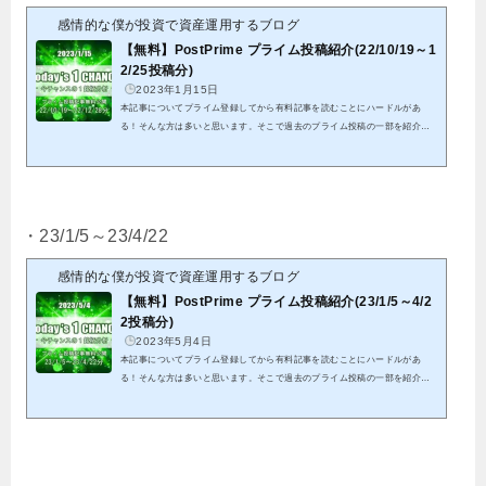
感情的な僕が投資で資産運用するブログ
【無料】PostPrime プライム投稿紹介(22/10/19～1
2/25投稿分)
2023年1月15日
本記事についてプライム登録してから有料記事を読むことにハードルがあ
る！そんな方は多いと思います。そこで過去のプライム投稿の一部を紹介致
します。これを機会にプライム投稿のご検討頂けると幸いです。クリックでP
ostPrimeへ22/10/19から22/12/28投稿分までの全ての結果となります。※紹介
する記事は既に分析終了分となる為、これを参考に今からエントリーは出来
ません。※有料投稿分に関しても既に分析終了分となることから、無料公開
しています パスワードを記載していますので、そちらをリンク先にて入力
・23/1/5～23/4/22
して頂くことで閲覧可能...
感情的な僕が投資で資産運用するブログ
【無料】PostPrime プライム投稿紹介(23/1/5～4/2
2投稿分)
2023年5月4日
本記事についてプライム登録してから有料記事を読むことにハードルがあ
る！そんな方は多いと思います。そこで過去のプライム投稿の一部を紹介致
します。これを機会にプライム投稿のご検討頂けると幸いです。クリックでP
ostPrimeへ23/1/5～23/4/22投稿分までの全ての結果となります。※紹介する
記事は既に分析終了分となる為、これを参考に今からエントリーは出来ませ
ん。※有料投稿分に関しても既に分析終了分となることから、無料公開して
います パスワードを記載していますので、そちらをリンク先にて入力して