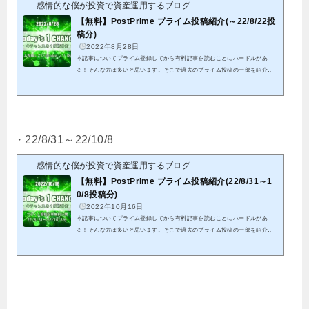
感情的な僕が投資で資産運用するブログ
【無料】PostPrime プライム投稿紹介(～22/8/22投
稿分)
2022年8月28日
本記事についてプライム登録してから有料記事を読むことにハードルがあ
る！そんな方は多いと思います。そこで過去のプライム投稿の一部を紹介致
します。これを機会にプライム投稿のご検討頂けると幸いです。クリックでP
ostPrimeへ初投稿から8/22投稿分までの全ての結果となります。※紹介する
記事は既に分析終了分となる為、これを参考に今からエントリーは出来ませ
ん。※有料投稿分に関しても既に分析終了分となることから、無料公開して
います パスワードを記載していますので、そちらをリンク先にて入力して
・22/8/31～22/10/8
頂くことで閲覧可能です私...
感情的な僕が投資で資産運用するブログ
【無料】PostPrime プライム投稿紹介(22/8/31～1
0/8投稿分)
2022年10月16日
本記事についてプライム登録してから有料記事を読むことにハードルがあ
る！そんな方は多いと思います。そこで過去のプライム投稿の一部を紹介致
します。これを機会にプライム投稿のご検討頂けると幸いです。クリックでP
ostPrimeへ22/8/31から22/10/8投稿分までの全ての結果となります。※紹介す
る記事は既に分析終了分となる為、これを参考に今からエントリーは出来ま
せん。※有料投稿分に関しても既に分析終了分となることから、無料公開し
ています パスワードを記載していますので、そちらをリンク先にて入力し
て頂くことで閲覧可能で...