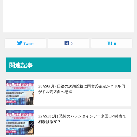
Tweet
0
0
関連記事
23/2/6(月) 日銀の次期総裁に雨宮氏確定か？ドル円
がドル高方向へ急進
22/2/13(月) 恐怖のバレンタインデー米国CPI発表で
相場は激変？