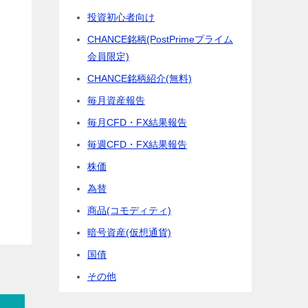
投資初心者向け
CHANCE銘柄(PostPrimeプライム
会員限定)
CHANCE銘柄紹介(無料)
毎月資産報告
毎月CFD・FX結果報告
毎週CFD・FX結果報告
株価
為替
商品(コモディティ)
暗号資産(仮想通貨)
国債
その他