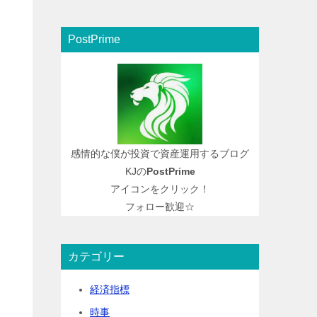
PostPrime
感情的な僕が投資で資産運用するブログ
KJの
PostPrime
アイコンをクリック！
フォロー歓迎☆
カテゴリー
経済指標
時事