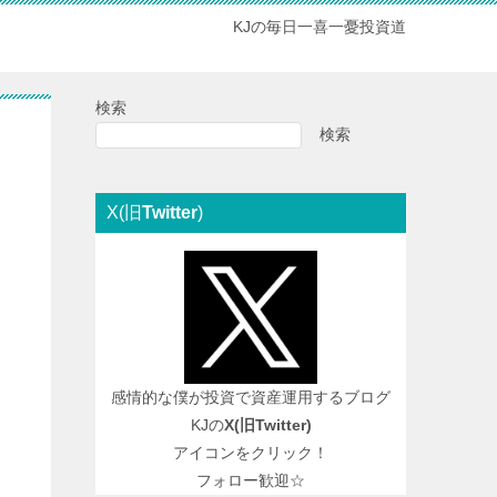
KJの毎日一喜一憂投資道
検索
検索
X(旧
Twitter
)
感情的な僕が投資で資産運用するブログ
KJの
X(旧
Twitter
)
アイコンをクリック！
フォロー歓迎☆